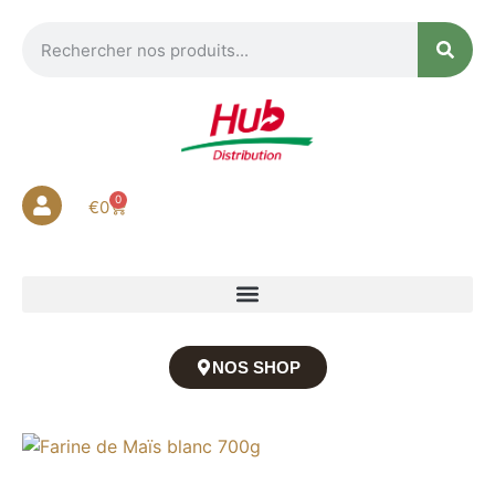
0
€
0
NOS SHOP