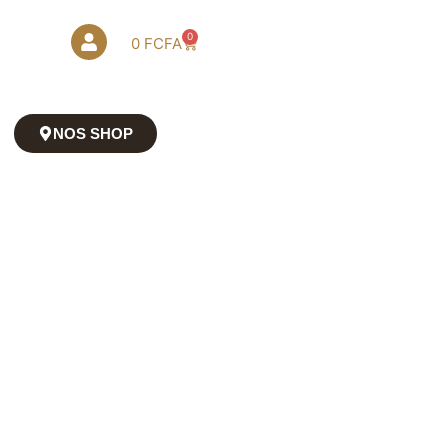
0
0
FCFA
NOS SHOP